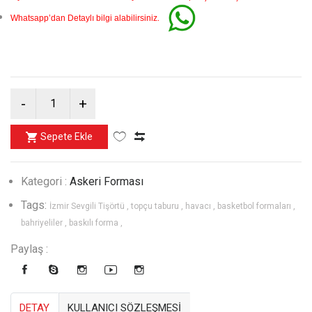
.
Whatsapp’dan Detaylı bilgi alabilirsiniz
Sepete Ekle
Kategori :
Askeri Forması
Tags:
İzmir Sevgili Tişörtü ,
topçu taburu ,
havacı ,
basketbol formaları ,
bahriyeliler ,
baskılı forma ,
Paylaş :
DETAY
KULLANICI SÖZLEŞMESİ