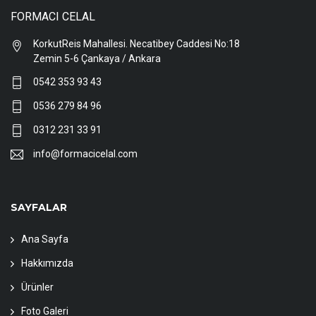
FORMACI CELAL
KorkutReis Mahallesi. Necatibey Caddesi No:18
Zemin 5-6 Çankaya / Ankara
0542 353 93 43
0536 279 84 96
0312 231 33 91
info@formacicelal.com
SAYFALAR
Ana Sayfa
Hakkımızda
Ürünler
Foto Galeri