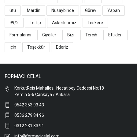
ütü
Mardin
Nusaybinde
Görev
Yapan
99/2
Tertip
Askerlerimiz
Teskere
Formalarını
Giydiler
Bizi
Tercih
Ettikleri
İçin
Teşekkür
Ederiz
FORMACI CELAL
KorkutReis Mahallesi. Necatibey Caddesi No:18
Zemin 5-6 Çankaya / Ankara
0542 353 93 43
0536 279 84 96
0312 231 33 91
info@formacicelal.com