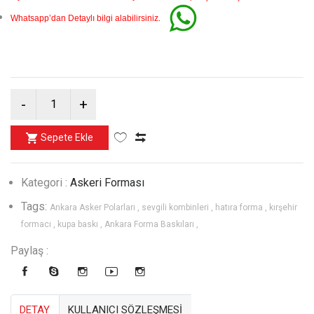
.
Whatsapp’dan Detaylı bilgi alabilirsiniz
Sepete Ekle
Kategori :
Askeri Forması
Tags:
Ankara Asker Polarları ,
sevgili kombinleri ,
hatıra forma ,
kırşehir
formacı ,
kupa baskı ,
Ankara Forma Baskıları ,
Paylaş :
DETAY
KULLANICI SÖZLEŞMESİ