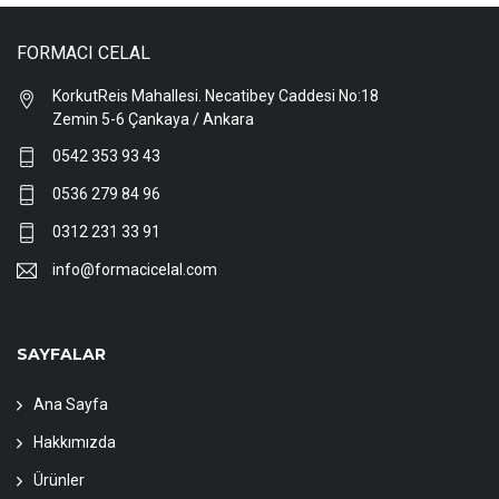
FORMACI CELAL
KorkutReis Mahallesi. Necatibey Caddesi No:18
Zemin 5-6 Çankaya / Ankara
0542 353 93 43
0536 279 84 96
0312 231 33 91
info@formacicelal.com
SAYFALAR
Ana Sayfa
Hakkımızda
Ürünler