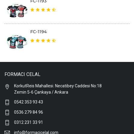
FC-1193
FC-1194
FORMACI CELAL
KorkutReis Mahallesi. Necatibey Caddesi No:18
Zemin 5-6 Çankaya / Ankara
0542 353 93 43
0536 279 84 96
0312 231 33 91
info@formacicelal.com