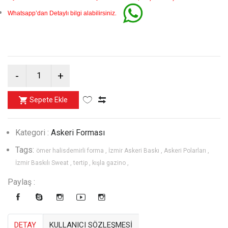
.
Whatsapp’dan Detaylı bilgi alabilirsiniz
Sepete Ekle
Kategori :
Askeri Forması
Tags:
ömer halisdemirli forma ,
İzmir Askeri Baskı ,
Askeri Polarları ,
İzmir Baskılı Sweat ,
tertip ,
kışla gazino ,
Paylaş :
DETAY
KULLANICI SÖZLEŞMESİ