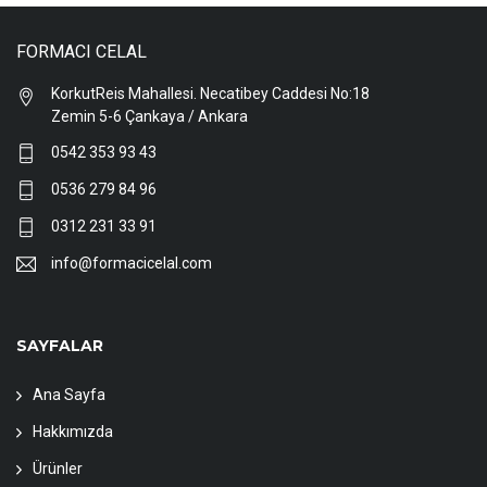
FORMACI CELAL
KorkutReis Mahallesi. Necatibey Caddesi No:18
Zemin 5-6 Çankaya / Ankara
0542 353 93 43
0536 279 84 96
0312 231 33 91
info@formacicelal.com
SAYFALAR
Ana Sayfa
Hakkımızda
Ürünler