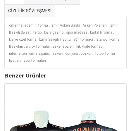
GİZLİLİK SÖZLEŞMESİ
ömer halisdemirli forma ,
İzmir Askeri Baskı ,
Askeri Polarları ,
İzmir
Baskılı Sweat ,
tertip ,
kışla gazino ,
spor mağaza ,
kartal lı forma ,
kişiye özel forma ,
İzmir Sevgili Tişörtü ,
ağrı formacı ,
İstanbul Forma
Baskıları ,
altı ok formalar ,
asker sözleri ,
kıkıkkale formacı ,
internetten forma siparişi ,
askerin dünyası ,
bozkurt ,
futbol forma
fiyatları ,
spor formaları ,
Benzer Ürünler