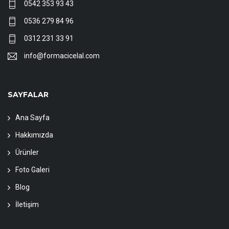
0542 353 93 43
0536 279 84 96
0312 231 33 91
info@formacicelal.com
SAYFALAR
Ana Sayfa
Hakkımızda
Ürünler
Foto Galeri
Blog
İletişim