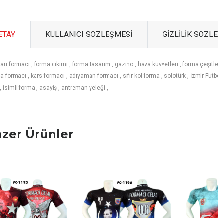
ETAY
KULLANICI SÖZLEŞMESİ
GİZLİLİK SÖZL
ari formacı ,
forma dikimi ,
forma tasarım ,
gazino ,
hava kuvvetleri ,
forma çeşitle
a formacı ,
kars formacı ,
adıyaman formacı ,
sıfır kol forma ,
solotürk ,
İzmir Futb
,
isimli forma ,
asayiş ,
antreman yeleği ,
zer Ürünler