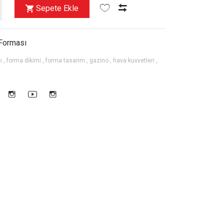
Sepete Ekle
 Forması
ı ,
forma dikimi ,
forma tasarım ,
gazino ,
hava kuvvetleri ,