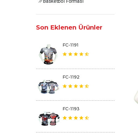
Basketbol Forması
Son Eklenen Ürünler
FC-1191
FC-1192
FC-1193