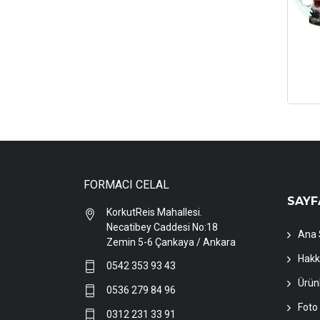
FORMACI CELAL
SAYF
KorkutReis Mahallesi.
Necatibey Caddesi No:18
Ana 
Zemin 5-6 Çankaya / Ankara
Hakk
0542 353 93 43
Ürün
0536 279 84 96
Foto 
0312 231 33 91