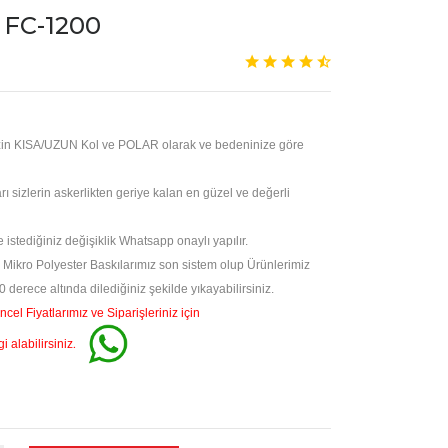
 FC-1200
zin KISA/UZUN Kol ve POLAR olarak ve bedeninize göre
rı sizlerin askerlikten geriye kalan en güzel ve değerli
istediğiniz değişiklik Whatsapp onaylı yapılır.
 Mikro Polyester Baskılarımız son sistem olup Ürünlerimiz
40 derece altında dilediğiniz şekilde yıkayabilirsiniz.
ncel Fiyatlarımız ve Siparişleriniz için
.
 alabilirsiniz