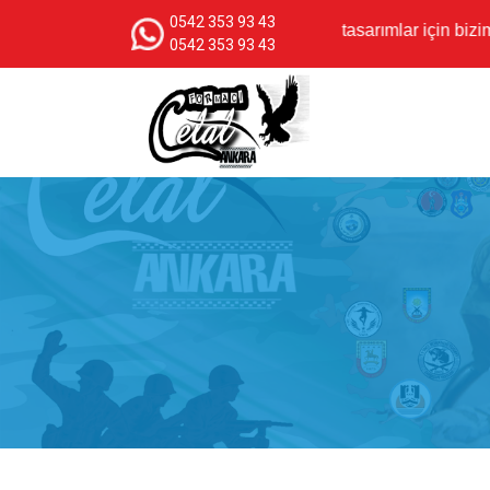
0542 353 93 43
Özgün tasarımlar için bizimle Wha
0542 353 93 43