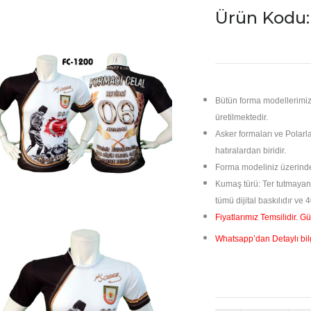
Ürün Kodu:
Bütün forma modellerimi
üretilmektedir.
Asker formaları ve Polarla
hatıralardan biridir.
Forma modeliniz üzerinde 
Kumaş türü: Ter tutmayan
tümü dijital
baskılıdır ve 
Fiyatlarımız Temsilidir. Gü
Whatsapp’dan Detaylı bilgi