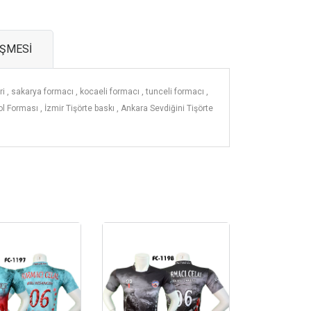
EŞMESİ
ri ,
sakarya formacı ,
kocaeli formacı ,
tunceli formacı ,
ol Forması ,
İzmir Tişörte baskı ,
Ankara Sevdiğini Tişörte