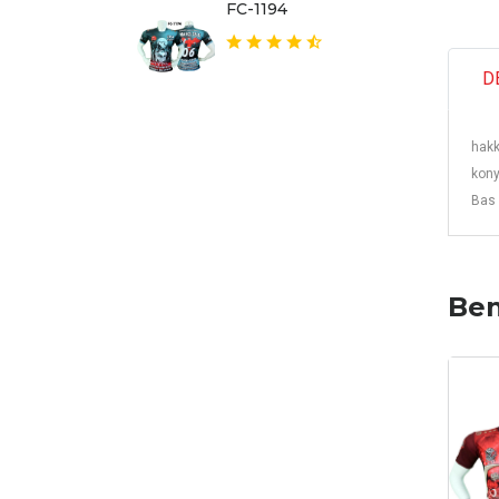
FC-1194
D
hakk
kony
Bas 
Ben