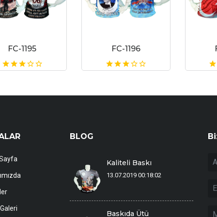
FC-1195
FC-1196
ALAR
BLOG
Bi
Sayfa
Kaliteli Baskı
ımızda
13.07.2019 00:18:02
ler
Galeri
Baskıda Ütü