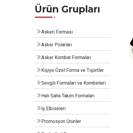
Ürün Grupları
Askeri Forması
Asker Polarları
Asker Kombat Formaları
Kişiye Özel Forma ve Tişörtler
Sevgili Formaları ve Kombinleri
Halı Saha Takım Formaları
İş Elbiseleri
Promosyon Ürünler