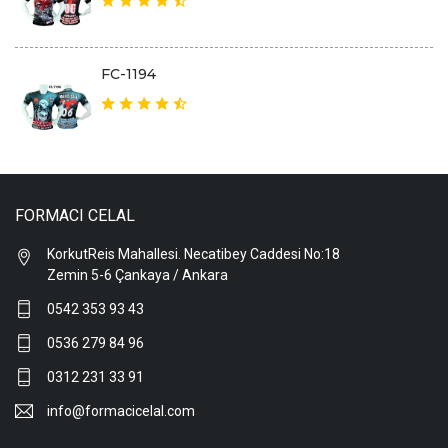
FC-1194
FORMACI CELAL
KorkutReis Mahallesi. Necatibey Caddesi No:18
Zemin 5-6 Çankaya / Ankara
0542 353 93 43
0536 279 84 96
0312 231 33 91
info@formacicelal.com