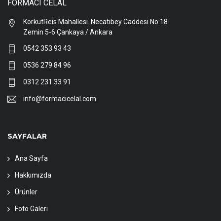
FORMACI CELAL
KorkutReis Mahallesi. Necatibey Caddesi No:18
Zemin 5-6 Çankaya / Ankara
0542 353 93 43
0536 279 84 96
0312 231 33 91
info@formacicelal.com
SAYFALAR
Ana Sayfa
Hakkımızda
Ürünler
Foto Galeri